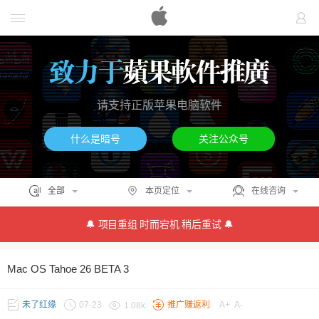
请支持正版苹果电脑软件
什么是暗号
关注公众号
全部
本页定位
在线咨询
🔔 项目重组 时而宕机 稍后重试 🔔
Mac OS Tahoe 26 BETA 3
未了红缘
07-23
推广赚返利
A+
A-
1.08k