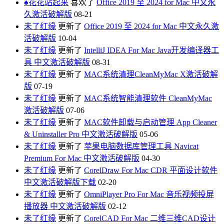
♠️花花站起来
喜欢了
Office 2019 至 2024 for Mac 中文永
久激活破解版
08-21
未了红缘
更新了
Office 2019 至 2024 for Mac 中文永久激
活破解版
10-04
未了红缘
更新了
IntelliJ IDEA For Mac Java开发编译器工
具 中文激活破解版
08-31
未了红缘
更新了
MAC系统清理CleanMyMac X激活破解
版
07-19
未了红缘
更新了
MAC系统智能清理软件 CleanMyMac
激活破解版
07-06
未了红缘
更新了
MAC软件卸载与启动管理 App Cleaner
& Uninstaller Pro 中文激活破解版
05-06
未了红缘
更新了
苹果电脑数据库管理工具 Navicat
Premium For Mac 中文激活破解版
04-30
未了红缘
更新了
CorelDraw For Mac CDR 平面设计软件
中文激活破解版下载
02-20
未了红缘
更新了
OmniPlayer Pro For Mac 音乐视频投屏
播放器 中文激活破解版
02-12
未了红缘
更新了
CorelCAD For Mac 二维三维CAD设计