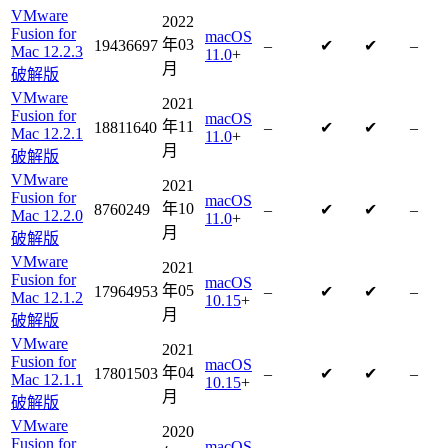
VMware
2022
Fusion for
macOS
年03
19436697
–
✔
✔
–
Mac 12.2.3
11.0
+
月
破解版
VMware
2021
Fusion for
macOS
年11
18811640
–
✔
✔
–
Mac 12.2.1
11.0
+
月
破解版
VMware
2021
Fusion for
macOS
年10
8760249
–
✔
✔
–
Mac 12.2.0
11.0
+
月
破解版
VMware
2021
Fusion for
macOS
年05
17964953
–
✔
✔
–
Mac 12.1.2
10.15
+
月
破解版
VMware
2021
Fusion for
macOS
年04
17801503
–
✔
✔
–
Mac 12.1.1
10.15
+
月
破解版
VMware
2020
Fusion for
macOS