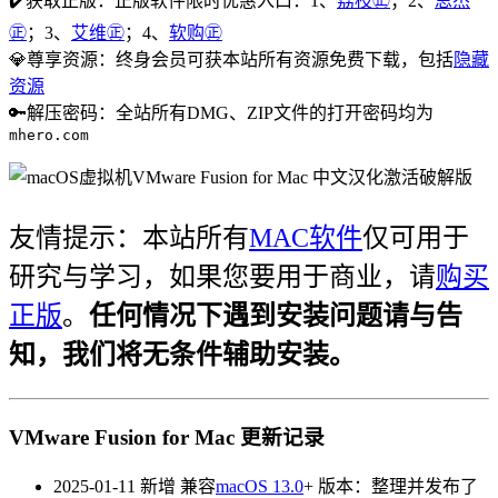
✔️获取正版：正版软件限时优惠入口：1、
荔枝㊣
；2、
思杰
㊣
；3、
艾维㊣
；4、
软购㊣
💎尊享资源：终身会员可获本站所有资源免费下载，包括
隐藏
资源
🔑解压密码：
全站所有DMG、ZIP文件的打开密码均为
mhero.com
友情提示：本站所有
MAC软件
仅可用于
研究与学习，如果您要用于商业，请
购买
正版
。
任何情况下遇到安装问题请与告
知，我们将无条件辅助安装。
VMware Fusion for Mac 更新记录
2025-01-11
新增
兼容
macOS 13.0
+
版本：整理并发布了