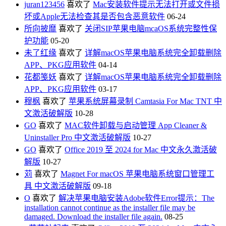
juran123456
喜欢了
Mac安装软件提示无法打开或文件损
坏或Apple无法检查其是否包含恶意软件
06-24
所向披靡
喜欢了
关闭SIP苹果电脑mcaOS系统完整性保
护功能
05-20
未了红缘
喜欢了
详解macOS苹果电脑系统完全卸载删除
APP、PKG应用软件
04-14
花都笺妖
喜欢了
详解macOS苹果电脑系统完全卸载删除
APP、PKG应用软件
03-17
穆枫
喜欢了
苹果系统屏幕录制 Camtasia For Mac TNT 中
文激活破解版
10-28
GO
喜欢了
MAC软件卸载与启动管理 App Cleaner &
Uninstaller Pro 中文激活破解版
10-27
GO
喜欢了
Office 2019 至 2024 for Mac 中文永久激活破
解版
10-27
苅
喜欢了
Magnet For macOS 苹果电脑系统窗口管理工
具 中文激活破解版
09-18
O
喜欢了
解决苹果电脑安装Adobe软件Error提示：The
installation cannot continue as the installer file may be
damaged. Download the installer file again.
08-25