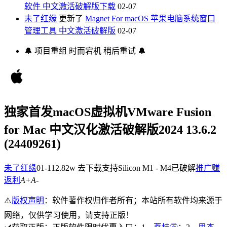
软件 中文激活破解版下载
02-07
未了红缘
更新了
Magnet For macOS 苹果电脑系统窗口
管理工具 中文激活破解版
02-07
🔔 项目重组 时而宕机 稍后重试 🔔
独家首发
macOS虚拟机VMware Fusion
for Mac 中文汉化激活破解版
2024 13.6.2
(24409261)
未了红缘
01-11
2.82w
去下载
支持Silicon M1 - M4
已破解
推广赚
返利
A+
A-
⚠️
版权声明
：软件著作权归作者所有；本站所有软件均来源于
网络，仅供学习使用，请支持正版！